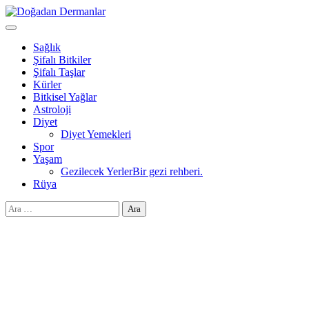
Skip
to
Doğadan Dermanlar
Şifalı bitkiler ve doğal taşlar ile sağlıklı yaşam.
content
Sağlık
Şifalı Bitkiler
Şifalı Taşlar
Kürler
Bitkisel Yağlar
Astroloji
Diyet
Diyet Yemekleri
Spor
Yaşam
Gezilecek Yerler
Bir gezi rehberi.
Rüya
Arama: