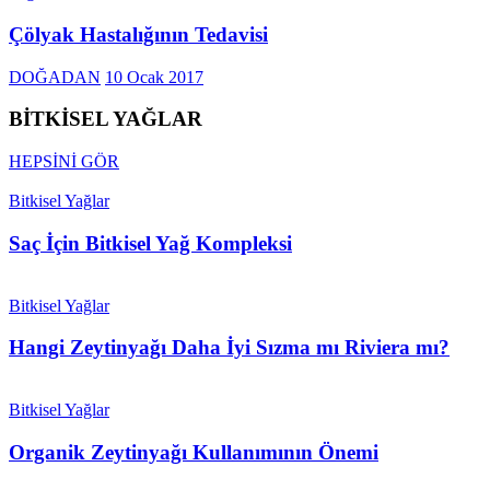
Çölyak Hastalığının Tedavisi
DOĞADAN
10 Ocak 2017
BİTKİSEL YAĞLAR
HEPSİNİ GÖR
Bitkisel Yağlar
Saç İçin Bitkisel Yağ Kompleksi
Bitkisel Yağlar
Hangi Zeytinyağı Daha İyi Sızma mı Riviera mı?
Bitkisel Yağlar
Organik Zeytinyağı Kullanımının Önemi