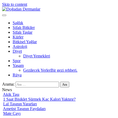
Skip to content
Doğadan Dermanlar
Şifalı bitkiler ve doğal taşlar ile sağlıklı yaşam.
Sağlık
Şifalı Bitkiler
Şifalı Taşlar
Kürler
Bitkisel Yağlar
Astroloji
Diyet
Diyet Yemekleri
Spor
Yaşam
Gezilecek Yerler
Bir gezi rehberi.
Rüya
Arama:
News
Akik Taşı
1 Saat Bisiklet Sürmek Kaç Kalori Yaktırır?
Lal Taşının Yararları
Ametist Taşının Faydaları
Mate Çayı