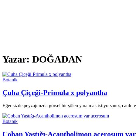
Yazar:
DOĞADAN
Botanik
Çuha Çiçeği-Primula x polyantha
Eğer sizde peyzajınızda görsel bir şölen yaratmak istiyorsanız, canlı r
Botanik
Çoban Yastığı-Acantholimon acerosum va