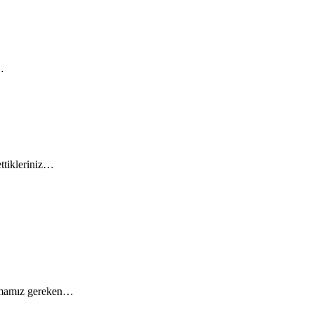
…
ettikleriniz…
ulamamız gereken…