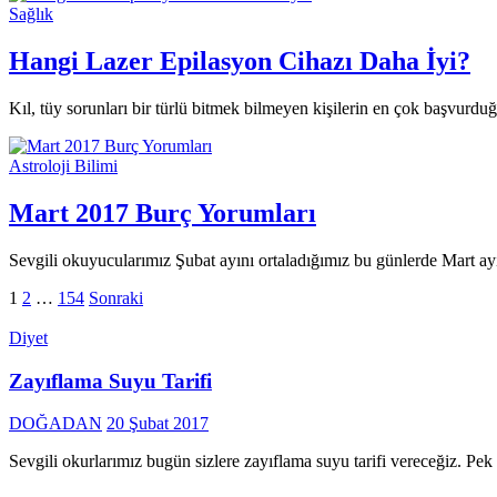
Sağlık
Hangi Lazer Epilasyon Cihazı Daha İyi?
Kıl, tüy sorunları bir türlü bitmek bilmeyen kişilerin en çok başvurd
Astroloji Bilimi
Mart 2017 Burç Yorumları
Sevgili okuyucularımız Şubat ayını ortaladığımız bu günlerde Mart ayın
Yazı
1
2
…
154
Sonraki
dolaşımı
Diyet
Zayıflama Suyu Tarifi
DOĞADAN
20 Şubat 2017
Sevgili okurlarımız bugün sizlere zayıflama suyu tarifi vereceğiz. 