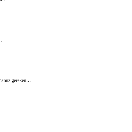
.…
ulamamız gereken…