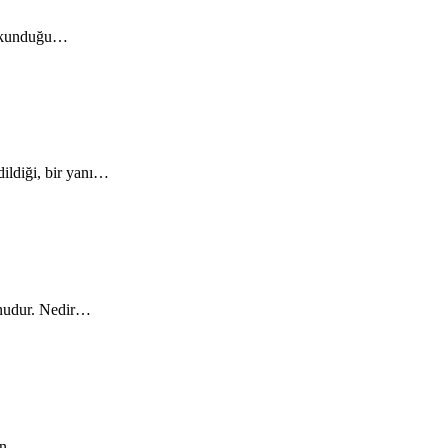
 dokunduğu…
dildiği, bir yanı…
yonudur. Nedir…
çin…