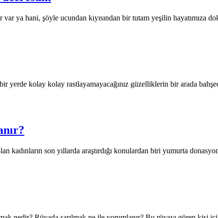
lar var ya hani, şöyle ucundan kıyısından bir tutam yeşilin hayatımıza
bir yerde kolay kolay rastlayamayacağınız güzelliklerin bir arada bahşe
anır?
lan kadınların son yıllarda araştırdığı konulardan biri yumurta donas
ılmak nedir? Rüyada sarılmak ne ile yorumlanır? Bu rüyayı gören kişi i