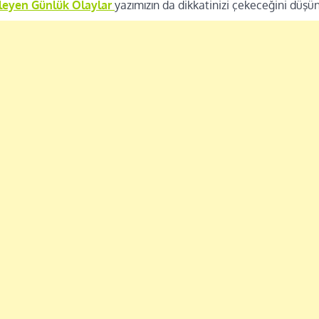
ileyen Günlük Olaylar
yazımızın da dikkatinizi çekeceğini düşü