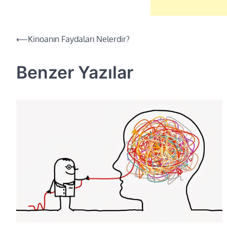
⟵
Kinoanın Faydaları Nelerdir?
Yazı
dolaşımı
Benzer Yazılar