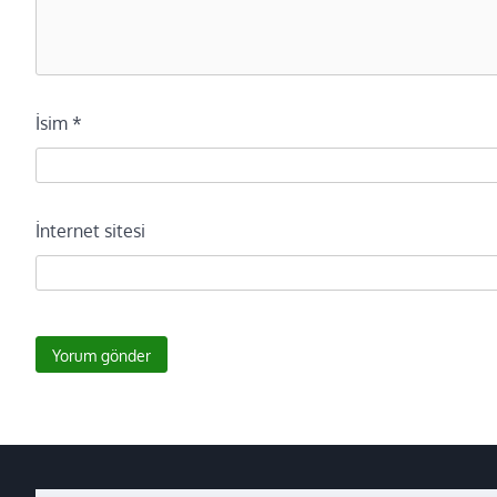
İsim
*
İnternet sitesi