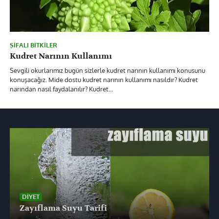
ŞIFALI BITKILER
Kudret Narının Kullanımı
Sevgili okurlarımız bugün sizlerle kudret narının kullanımı konusunu
konuşacağız. Mide dostu kudret narının kullanımı nasıldır? Kudret
narından nasıl faydalanılır? Kudret…
DIYET
Zayıflama Suyu Tarifi