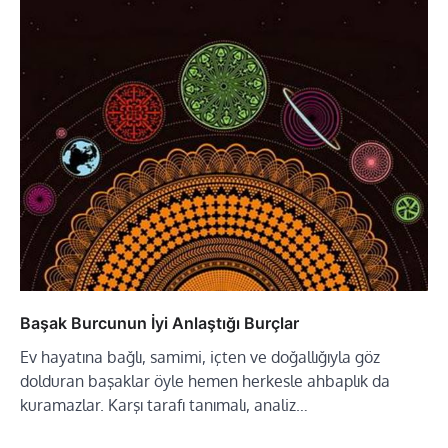
Başak Burcunun İyi Anlaştığı Burçlar
Ev hayatına bağlı, samimi, içten ve doğallığıyla göz
dolduran başaklar öyle hemen herkesle ahbaplık da
kuramazlar. Karşı tarafı tanımalı, analiz…