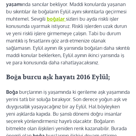
yaşamı
nda sancılar bekliyor. Maddi konularda yaşanan
bu sıkıntılar ile boğaların Eylül ayını sıkıntılarla geçirmesi
muhtemel. Sevgili
boğalar
sizleri bu ayda riskli işler
konusunda uyarmak istiyoruz. Riskli işlerden uzak durun
ve yeni riskli işlere girmemeye çalışın. Tabi bu durum
mantıklı iş fırsatlarını göz ardı etmenize olanak
sağlamasın. Eylül ayının ilk yarısında boğaları daha sıkıntılı
maddi konular beklerken, Eylül ayının ikinci yarısında iş
ve para konusunda daha rahatlayacaksınız.
Boğa burcu aşk hayatı 2016 Eylül;
Boğa
burçlarının iş yaşamında ki gerileme aşk yaşamında
yerini tatlı bir soluğa bırakıyor. Son derece yoğun aşk ve
duygusallık yaşayacağınız bir ay Eylül. Hal böyleyken
yeni aşklarda kapıda. Bu şanslı dönemi doğru insanlar
seçerek yönlendirmeniz hayırlı olacaktır. Boğaların
bitmekte olan ilişkileri yeniden renk kazanabilir. Burada
önemli olan
boğa
burçlarının ilişkiyi devam ettirme