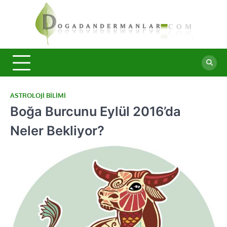
Skip
to
content
Doğa
Şifalı
bitkiler ve
Derma
doğal
taşlar ile
sağlıklı
yaşam.
ASTROLOJI BILIMI
Boğa Burcunu Eylül 2016’da
Neler Bekliyor?