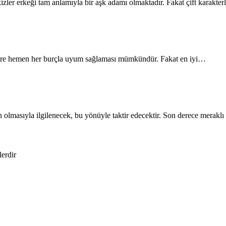
ler erkeği tam anlamıyla bir aşk adamı olmaktadır. Fakat çift karakte
a göre hemen her burçla uyum sağlaması mümkündür. Fakat en iyi…
an olmasıyla ilgilenecek, bu yönüyle taktir edecektir. Son derece mera
lerdir