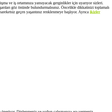
lışma ve iş ortamınıza yansıyacak gerginlikler için uyarıyor sizleri.
şarıları göz önünde bulundurmalısınız. Öncelikle dikkatinizi toplamalı
hareketsiz geçen yaşantınız renklenmeye başlıyor. Ayrıca
ikizler
nızı öneriyor. Dinlenmeniz ve yoğun çalışmanıza ara vermeniz