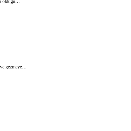
rli olduğu…
klı ve gezmeye…