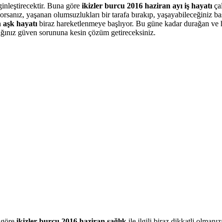
rginleştirecektir. Buna göre
ikizler burcu 2016 haziran ayı iş hayatı
ça
rsanız, yaşanan olumsuzlukları bir tarafa bırakıp, yaşayabileceğiniz ba
n aşk hayatı
biraz hareketlenmeye başlıyor. Bu güne kadar durağan ve 
dığınız güven sorununa kesin çözüm getireceksiniz.
 göre
ikizler burcu 2016 haziran sağlık
ile ilgili biraz dikkatli olma