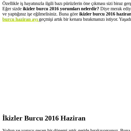
Özellikle iş hayatınızla ilgili bazı pürüzlerin öne çıkması sizi biraz ge
Eğer sizde
ikizler burcu 2016 yorumları nelerdir?
Diye merak ediyo
ve yaptığınız işe eğilmelisiniz. Buna göre
ikizler burcu 2016 hazira
burcu haziran ayı
geçmişi artık bir kenara bırakmanızı istiyor. Yaşa
İkizler Burcu 2016 Haziran
Yoğun ve yorucu geçen bir dönemi artık geride bırakıyorsunuz. Buna