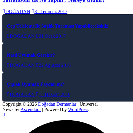
DOĞADAN
31 Temmuz 2017
Cep Telefonu İle Sağlık Taraması Yapabileceksiniz
DOĞADAN
31 Ocak 2017
Nasıl Uyumak Gerekir?
DOĞADAN
22 Ağustos 2016
Çıplak Uyumak Faydalı mı?
DOĞADAN
14 Haziran 2016
Copyright © 2026
Doğadan Dermanlar
| Universal
News by
Ascendoor
| Powered by
WordPress
.