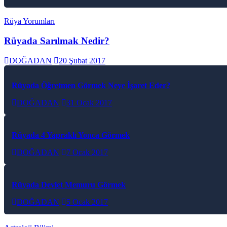
Rüya Yorumları
Rüyada Sarılmak Nedir?
DOĞADAN
20 Şubat 2017
Rüyada Öğretmen Görmek Neye İşaret Eder?
DOĞADAN
31 Ocak 2017
Rüyada 4 Yapraklı Yonca Görmek
DOĞADAN
7 Ocak 2017
Rüyada Devlet Memuru Görmek
DOĞADAN
5 Ocak 2017