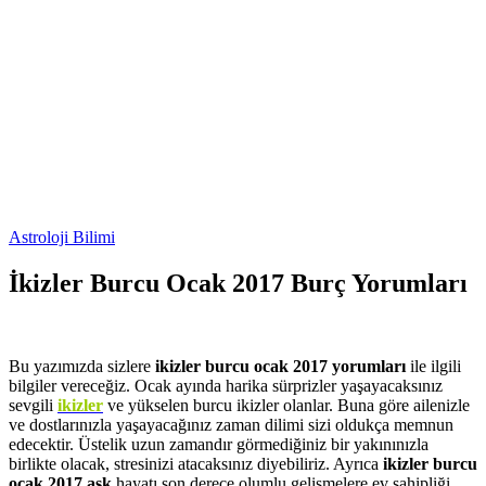
Astroloji Bilimi
İkizler Burcu Ocak 2017 Burç Yorumları
Bu yazımızda sizlere
ikizler burcu ocak 2017 yorumları
ile ilgili
bilgiler vereceğiz. Ocak ayında harika sürprizler yaşayacaksınız
sevgili
ikizler
ve yükselen burcu ikizler olanlar. Buna göre ailenizle
ve dostlarınızla yaşayacağınız zaman dilimi sizi oldukça memnun
edecektir. Üstelik uzun zamandır görmediğiniz bir yakınınızla
birlikte olacak, stresinizi atacaksınız diyebiliriz. Ayrıca
ikizler burcu
ocak 2017 aşk
hayatı son derece olumlu gelişmelere ev sahipliği