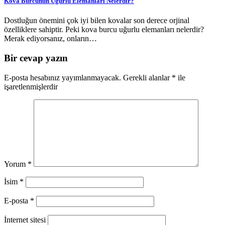
Kova Burcunun Uğurlu Elemanları Nelerdir?
Dostluğun önemini çok iyi bilen kovalar son derece orjinal
özelliklere sahiptir. Peki kova burcu uğurlu elemanları nelerdir?
Merak ediyorsanız, onların…
Bir cevap yazın
E-posta hesabınız yayımlanmayacak.
Gerekli alanlar
*
ile
işaretlenmişlerdir
Yorum
*
İsim
*
E-posta
*
İnternet sitesi