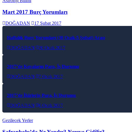
Astroloji Bilimi
Mart 2017 Burç Yorumları
DOĞADAN
17 Şubat 2017
Haftalık Burç Yorumları (30 Ocak-5 Şubat) Arası
DOĞADAN
30 Ocak 2017
2017’de Kovaların Para, İş Durumu
DOĞADAN
7 Ocak 2017
2017’de İkizlerin Para, İş Durumu
DOĞADAN
6 Ocak 2017
Gezilecek Yerler
Safranbolu’da Ne Yapılır? Nereye Gidilir?