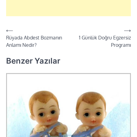
⟵
⟶
Yazı
Rüyada Abdest Bozmanın
1 Günlük Doğru Egzersiz
dolaşımı
Anlamı Nedir?
Programı
Benzer Yazılar