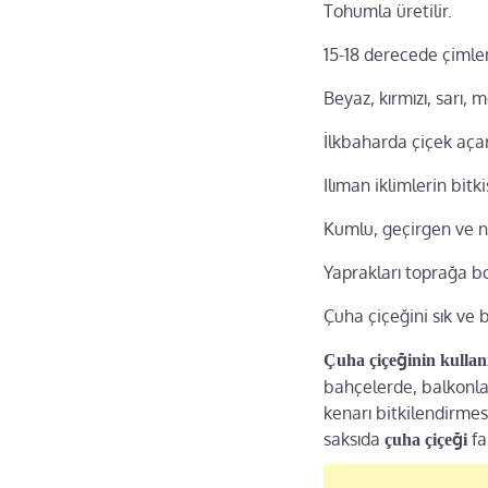
Tohumla üretilir.
15-18 derecede çimlen
Beyaz, kırmızı, sarı, 
İlkbaharda çiçek açar
Ilıman iklimlerin bitkis
Kumlu, geçirgen ve ne
Yaprakları toprağa b
Çuha çiçeğini sık ve 
Çuha çiçeğinin kullan
bahçelerde, balkonla
kenarı bitkilendirmesi
saksıda
far
çuha çiçeği