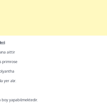
leri
na aittir
us primrose
polyantha
da yer alır.
a boy yapabilmektedir.