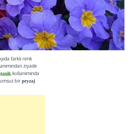
yıda farklı renk
llanımından ziyade
kullanımında
tanik
umsuz bir
peyzaj