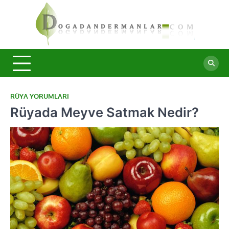
Skip
to
content
Doğa
Şifalı
bitkiler ve
Derma
doğal
taşlar ile
sağlıklı
yaşam.
RÜYA YORUMLARI
Rüyada Meyve Satmak Nedir?