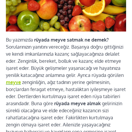
Bu yazımızda
rüyada meyve satmak ne demek?
Sorularınızın yanıtını vereceğiz. Başarıya doğru gittiğinizi
ve kendi imkanlarınızla kazanç sağlayacağınıza delalet
eder. Zenginlik, bereket, bolluk ve kazanç elde etmeye
işaret eder. Büyük gelişmeler yaşanacağı ve hayatınıza
yenilik katacağınız anlamına gelir. Ayrıca rüyada görülen
meyve
zenginliğin, ağız tadının yerine gelmesinin,
borçlardan feragat etmeye, hastalıktan iyileşmeye işaret
eder. Dertlerden kurtulmaya işaret eden rüya tabirleri
arasındadır. Buna göre
rüyada meyve almak
gelirinizin
sürekli olacağına ve elde edeceğiniz kazancın sizi
rahatlatacağına işaret eder. Fakirlikten kurtulmaya
zengin olmaya işaret eder. Ailenizle yaşayacağınız
huzurun habercisi ve kaygıların sona ermesine işaret