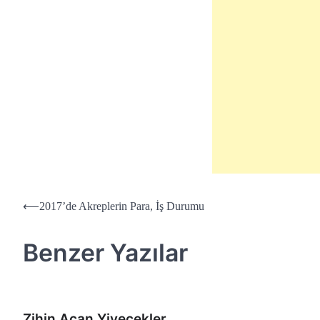
Yazı
⟵
2017’de Akreplerin Para, İş Durumu
dolaşımı
Benzer Yazılar
Zihin Açan Yiyecekler