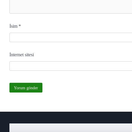
İsim
*
İnternet sitesi