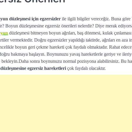
yun düzleşmesi için egzersizler
ile ilgili bilgiler vereceğiz. Buna gö
lir? Boyun düzleşmesine egzersiz önerileri nelerdir? Diye merak ediyorsa
oyun
düzleşmesi bitmeyen boyun ağrıları, baş dönmesi, kulak çınlaması
rtiler vermektedir. Doğru egzersizler yapıldığı taktirde, ağrıları en aza 
elikle boyun geri çekme hareketi çok faydalı olmaktadır. Rahat edeceğ
doğru bakmaya başlayın. Boynunuzu yavaş hareketlerle geriye ve ileriy
ye bekleyin.Daha sonra boynunuzu normal pozisyona alabilirsiniz. Bu har
düzleşmesine egzersiz hareketleri
çok faydalı olacaktır.