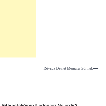
Rüyada Devlet Memuru Görmek
⟶
Fil Hastalığının Nedenleri Nelerdir?