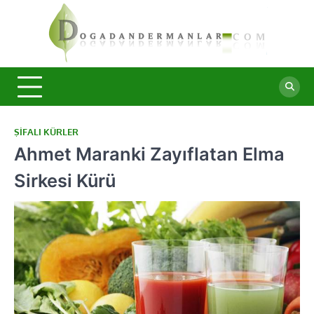
Skip
to
content
Doğa
Şifalı
bitkiler ve
Derma
doğal
taşlar ile
sağlıklı
yaşam.
ŞIFALI KÜRLER
Ahmet Maranki Zayıflatan Elma
Sirkesi Kürü