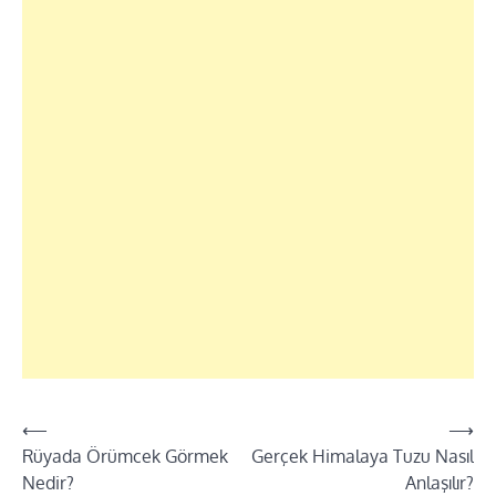
Yazı
⟵
⟶
Rüyada Örümcek Görmek
Gerçek Himalaya Tuzu Nasıl
dolaşımı
Nedir?
Anlaşılır?