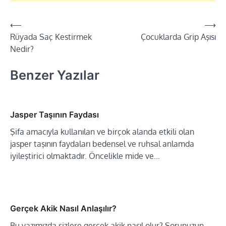
⟵
⟶
Yazı
Rüyada Saç Kestirmek
Çocuklarda Grip Aşısı
dolaşımı
Nedir?
Benzer Yazılar
Jasper Taşının Faydası
Şifa amacıyla kullanılan ve birçok alanda etkili olan
jasper taşının faydaları bedensel ve ruhsal anlamda
iyileştirici olmaktadır. Öncelikle mide ve…
Gerçek Akik Nasıl Anlaşılır?
Bu yazımızda sizlere gerçek akik nasıl olur? Sorunuzun