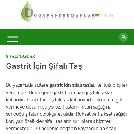
Skip
to
Doğa
content
Şifalı
bitkiler ve
Derma
doğal
taşlar ile
sağlıklı
yaşam.
ŞIFALI TAŞLAR
Gastrit İçin Şifalı Taş
Bu yazımızda sizlere
ile ilgili bilgiler
gastrit için şifalı taşlar
vereceğiz. Buna göre gastrit için hangi şifalı taşlar
kullanılır? Gastrit için şifalı taş kullanımı hakkında bilgiler
vermeye devam ediyoruz. Taşların insan sağlığına
sunduğu şifalar oldukça etkilidir. Ruhsal ve fiziksel sağlığı
koruyan özellikler şifalı taşların sırrı olarak hizmet
vermektedir. Bu nedenle doğanın kaynağı olan şifalı