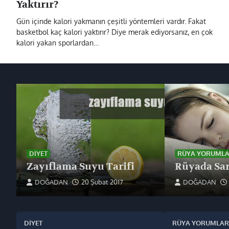
Yaktırır?
Gün içinde kalori yakmanın çeşitli yöntemleri vardır. Fakat
basketbol kaç kalori yaktırır? Diye merak ediyorsanız, en çok
kalori yakan sporlardan…
DIYET
RÜYA YORUMLA
Zayıflama Suyu Tarifi
Rüyada Sar
DOĞADAN
20 Şubat 2017
DOĞADAN
DIYET
RÜYA YORUMLAR