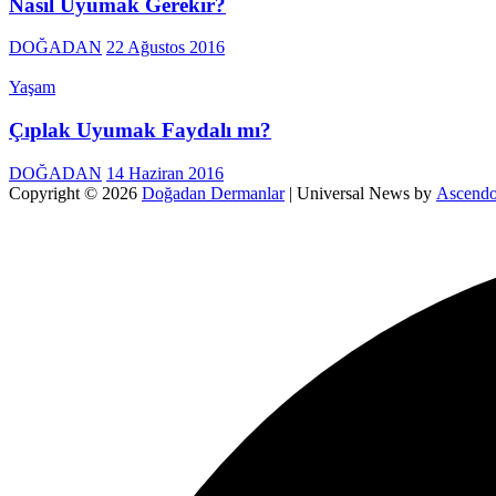
Nasıl Uyumak Gerekir?
DOĞADAN
22 Ağustos 2016
Yaşam
Çıplak Uyumak Faydalı mı?
DOĞADAN
14 Haziran 2016
Copyright © 2026
Doğadan Dermanlar
| Universal News by
Ascendo