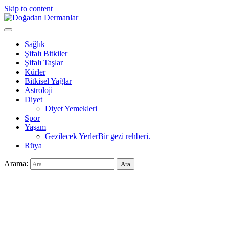
Skip to content
Doğadan Dermanlar
Şifalı bitkiler ve doğal taşlar ile sağlıklı yaşam.
Sağlık
Şifalı Bitkiler
Şifalı Taşlar
Kürler
Bitkisel Yağlar
Astroloji
Diyet
Diyet Yemekleri
Spor
Yaşam
Gezilecek Yerler
Bir gezi rehberi.
Rüya
Arama: