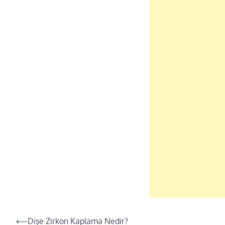
Yazı
⟵
Dişe Zirkon Kaplama Nedir?