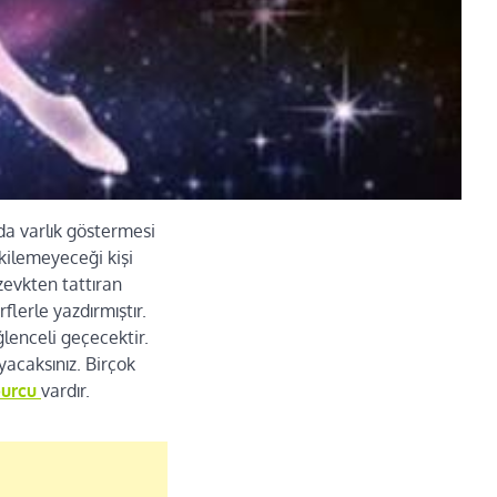
da varlık göstermesi
kilemeyeceği kişi
zevkten tattıran
flerle yazdırmıştır.
ğlenceli geçecektir.
acaksınız. Birçok
 burcu
vardır.