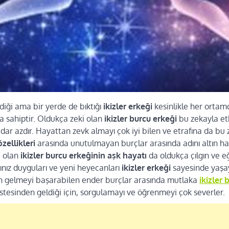
ği ama bir yerde de bıktığı
ikizler erkeği
kesinlikle her ortam
a sahiptir. Oldukça zeki olan
ikizler burcu erkeği
bu zekayla et
dar azdır. Hayattan zevk almayı çok iyi bilen ve etrafına da bu 
özellikleri
arasında unutulmayan burçlar arasında adını altın har
e olan
ikizler burcu erkeğinin aşk hayatı
da oldukça çılgın ve e
ınız duyguları ve yeni heyecanları
ikizler erkeği
sayesinde yaşay
n gelmeyi başarabilen ender burçlar arasında mutlaka
ikizler
stesinden geldiği için, sorgulamayı ve öğrenmeyi çok severler.