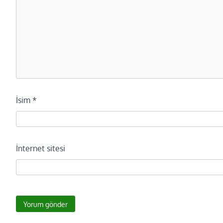
İsim
*
İnternet sitesi