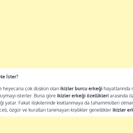
Ne İster?
ve heyecana çok düşkün olan
ikizler burcu erkeği
hayatlarında n
uymayı isterler. Buna göre
ikizler erkeği özellikleri
arasında ö
ği yatar. Fakat ilişkilerinde kısıtlanmaya da tahammülleri olma
li, özgür ve kuralları tanımayan kişilikler genellikler
ikizler e