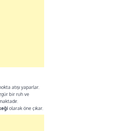
okta atışı yaparlar.
zgür bir ruh ve
maktadır.
rkeği
olarak öne çıkar.