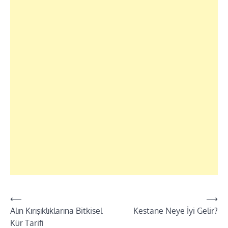
⟵
⟶
Yazı
Alın Kırışıklıklarına Bitkisel
Kestane Neye İyi Gelir?
dolaşımı
Kür Tarifi