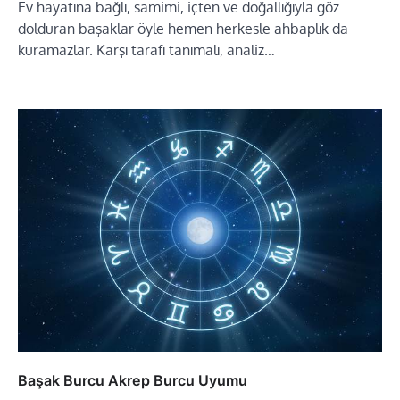
Ev hayatına bağlı, samimi, içten ve doğallığıyla göz
dolduran başaklar öyle hemen herkesle ahbaplık da
kuramazlar. Karşı tarafı tanımalı, analiz…
Başak Burcu Akrep Burcu Uyumu