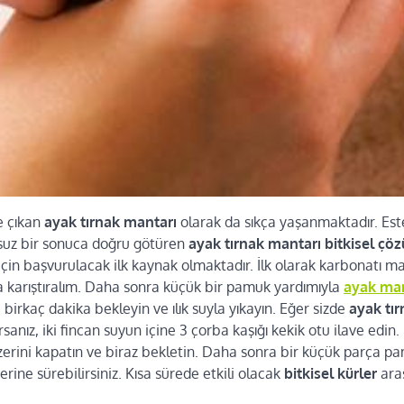
de çıkan
ayak tırnak mantarı
olarak da sıkça yaşanmaktadır. Est
suz bir sonuca doğru götüren
ayak tırnak mantarı bitkisel ç
için başvurulacak ilk kaynak olmaktadır. İlk olarak karbonatı 
a karıştıralım. Daha sonra küçük bir pamuk yardımıyla
ayak ma
 birkaç dakika bekleyin ve ılık suyla yıkayın. Eğer sizde
ayak tır
sanız, iki fincan suyun içine 3 çorba kaşığı kekik otu ilave edin.
zerini kapatın ve biraz bekletin. Daha sonra bir küçük parça p
erine sürebilirsiniz. Kısa sürede etkili olacak
bitkisel kürler
ara