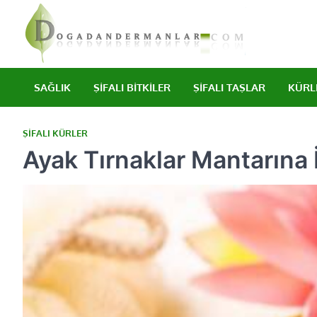
Skip
to
content
Şifalı bitkile
Doğad
SAĞLIK
ŞIFALI BITKILER
ŞIFALI TAŞLAR
KÜRL
ŞIFALI KÜRLER
Ayak Tırnaklar Mantarına İ