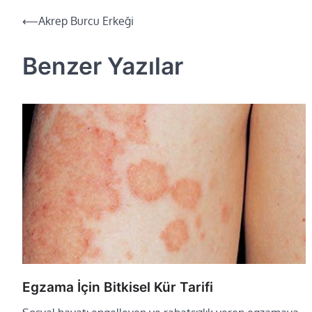
Yazı
⟵
Akrep Burcu Erkeği
dolaşımı
Benzer Yazılar
Egzama İçin Bitkisel Kür Tarifi