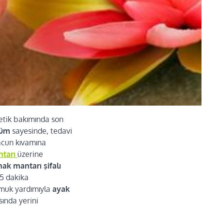
etik bakımında son
özüm
sayesinde, tedavi
macun kıvamına
ntarı
üzerine
nak mantarı şifalı
 5 dakika
amuk yardımıyla
ayak
sında yerini