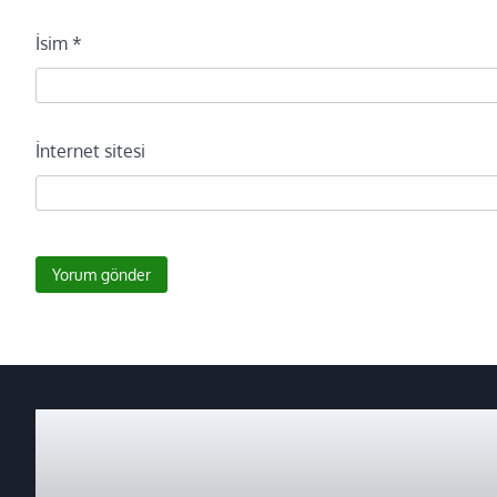
İsim
*
İnternet sitesi