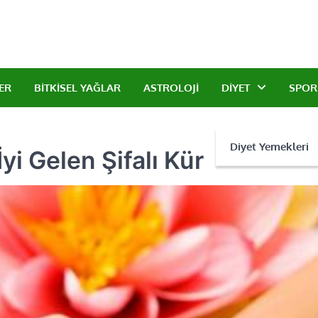
r ve doğal taşlar ile sağlıklı yaşam.
an Dermanlar
ER
BITKISEL YAĞLAR
ASTROLOJI
DIYET
SPOR
Diyet Yemekleri
yi Gelen Şifalı Kür