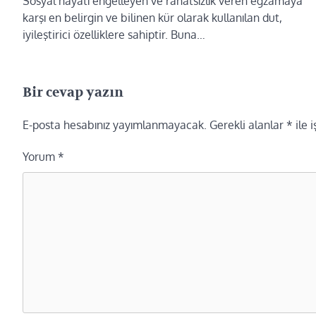
Sosyal hayatı engelleyen ve rahatsızlık veren egzamaya
karşı en belirgin ve bilinen kür olarak kullanılan dut,
iyileştirici özelliklere sahiptir. Buna…
Bir cevap yazın
E-posta hesabınız yayımlanmayacak.
Gerekli alanlar
*
ile 
Yorum
*