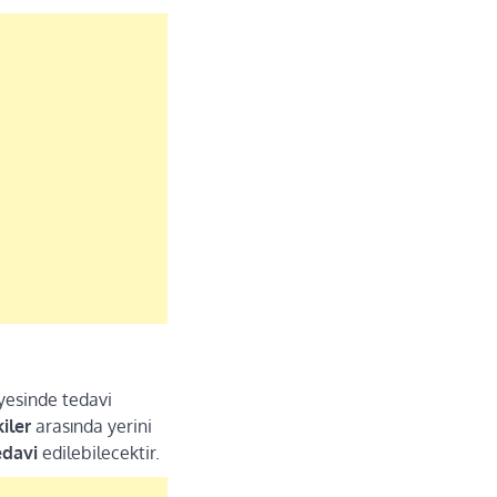
ayesinde tedavi
kiler
arasında yerini
edavi
edilebilecektir.