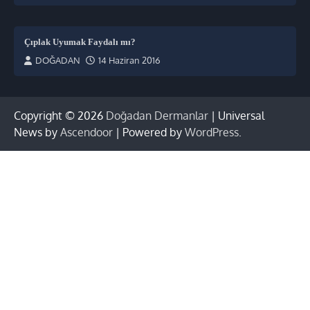
Çıplak Uyumak Faydalı mı?
DOĞADAN
14 Haziran 2016
Copyright © 2026
Doğadan Dermanlar
| Universal
News by
Ascendoor
| Powered by
WordPress
.