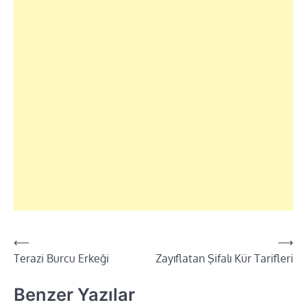
⟵
⟶
Yazı
Terazi Burcu Erkeği
Zayıflatan Şifalı Kür Tarifleri
dolaşımı
Benzer Yazılar