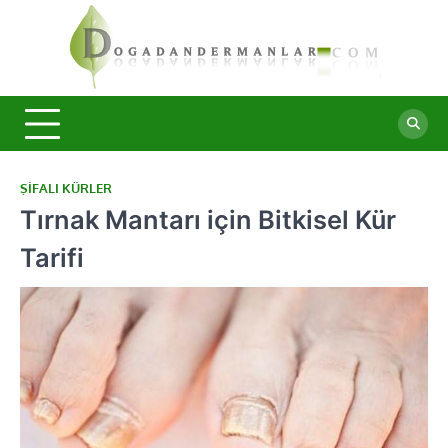
Skip
to
content
Doğa
Şifalı
bitkiler ve
Derma
doğal
taşlar ile
sağlıklı
yaşam.
ŞIFALI KÜRLER
Tırnak Mantarı için Bitkisel Kür
Tarifi