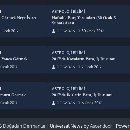
I
ASTROLOJI BILIMI
 Görmek Neye İşaret
Haftalık Burç Yorumları (30 Ocak-5
Şubat) Arası
1 Ocak 2017
DOĞADAN
30 Ocak 2017
I
ASTROLOJI BILIMI
ı Yonca Görmek
2017’de Kovaların Para, İş Durumu
 Ocak 2017
DOĞADAN
7 Ocak 2017
I
ASTROLOJI BILIMI
Memuru Görmek
2017’de İkizlerin Para, İş Durumu
 Ocak 2017
DOĞADAN
6 Ocak 2017
26
Doğadan Dermanlar
| Universal News by
Ascendoor
| Power