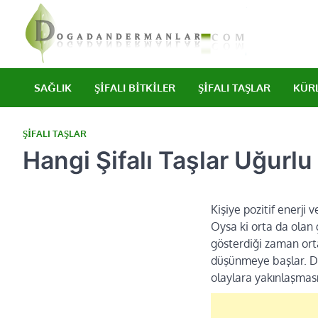
Skip
to
content
Doğad
Şifalı bitkile
SAĞLIK
ŞIFALI BITKILER
ŞIFALI TAŞLAR
KÜR
ŞIFALI TAŞLAR
Hangi Şifalı Taşlar Uğurlu
Kişiye pozitif enerji 
Oysa ki orta da olan 
gösterdiği zaman ort
düşünmeye başlar. Do
olaylara yakınlaşmas