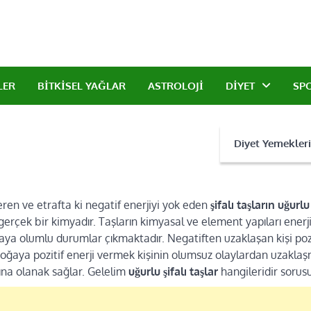
an Dermanlar
r ve doğal taşlar ile sağlıklı yaşam.
LER
BITKISEL YAĞLAR
ASTROLOJI
DIYET
SP
Diyet Yemekleri
veren ve etrafta ki negatif enerjiyi yok eden
şifalı taşların uğurlu
gerçek bir kimyadır. Taşların kimyasal ve element yapıları enerj
aya olumlu durumlar çıkmaktadır. Negatiften uzaklaşan kişi poz
ğaya pozitif enerji vermek kişinin olumsuz olaylardan uzakla
ına olanak sağlar. Gelelim
uğurlu şifalı taşlar
hangileridir sorus