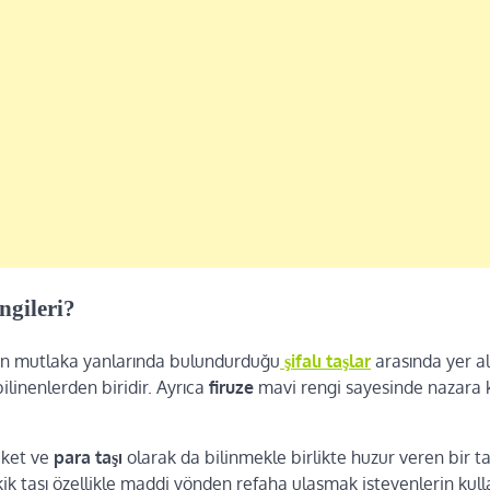
ngileri?
in mutlaka yanlarında bulundurduğu
şifalı taşlar
arasında yer al
ilinenlerden biridir. Ayrıca
firuze
mavi rengi sayesinde nazara 
eket ve
para taşı
olarak da bilinmekle birlikte huzur veren bir ta
ik taşı özellikle maddi yönden refaha ulaşmak isteyenlerin kull