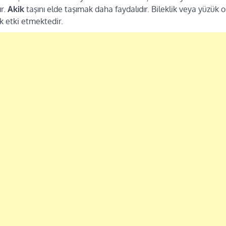
ır.
Akik
taşını elde taşımak daha faydalıdır. Bileklik veya yüzük 
 etki etmektedir.