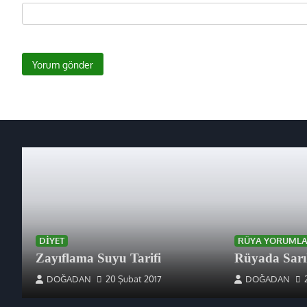
DIYET
RÜYA YORUMLA
Zayıflama Suyu Tarifi
Rüyada Sarı
DOĞADAN
20 Şubat 2017
DOĞADAN