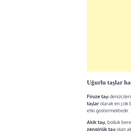
Uğurlu taşlar ha
Firuze taşı
denizciler
taşlar
olarak en çok b
etki göstermektedir.
Akik taşı
, bolluk ber
zenginlik taşı
olan ak