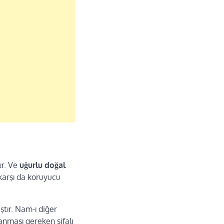
ır. Ve
uğurlu doğal
karşı da koruyucu
ştır. Nam-ı diğer
anması gereken şifalı