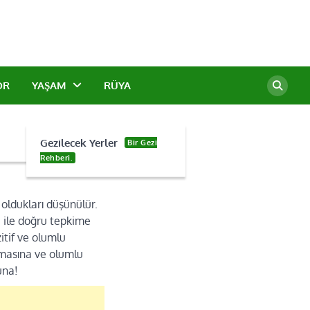
OR
YAŞAM
RÜYA
Gezilecek Yerler
Bir Gezi
Rehberi.
oldukları düşünülür.
i ile doğru tepkime
itif ve olumlu
şmasına ve olumlu
una!