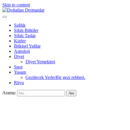
Skip to content
Doğadan Dermanlar
Şifalı bitkiler ve doğal taşlar ile sağlıklı yaşam.
Sağlık
Şifalı Bitkiler
Şifalı Taşlar
Kürler
Bitkisel Yağlar
Astroloji
Diyet
Diyet Yemekleri
Spor
Yaşam
Gezilecek Yerler
Bir gezi rehberi.
Rüya
Arama: