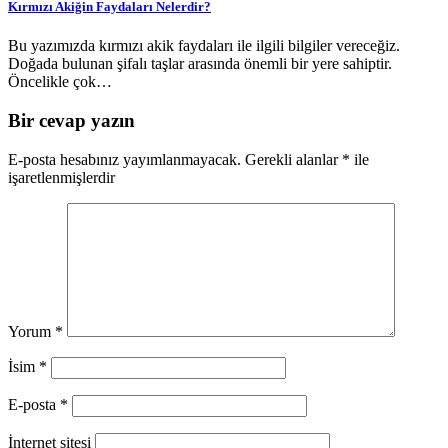
Kırmızı Akiğin Faydaları Nelerdir?
Bu yazımızda kırmızı akik faydaları ile ilgili bilgiler vereceğiz.
Doğada bulunan şifalı taşlar arasında önemli bir yere sahiptir.
Öncelikle çok…
Bir cevap yazın
E-posta hesabınız yayımlanmayacak.
Gerekli alanlar
*
ile
işaretlenmişlerdir
Yorum
*
İsim
*
E-posta
*
İnternet sitesi