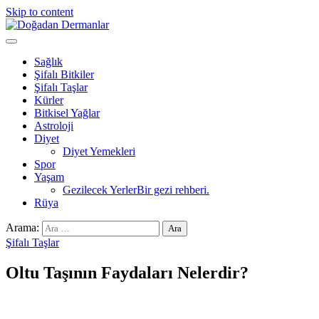
Skip to content
Doğadan Dermanlar
Şifalı bitkiler ve doğal taşlar ile sağlıklı yaşam.
Sağlık
Şifalı Bitkiler
Şifalı Taşlar
Kürler
Bitkisel Yağlar
Astroloji
Diyet
Diyet Yemekleri
Spor
Yaşam
Gezilecek Yerler
Bir gezi rehberi.
Rüya
Arama:
Şifalı Taşlar
Oltu Taşının Faydaları Nelerdir?