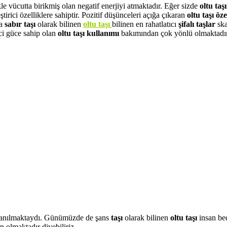
le vücutta birikmiş olan negatif enerjiyi atmaktadır. Eğer sizde
oltu taş
ştirici özelliklere sahiptir. Pozitif düşünceleri açığa çıkaran
oltu taşı öze
ca
sabır taşı
olarak bilinen
oltu taşı
bilinen en rahatlatıcı
şifalı taşlar
ska
ici güce sahip olan
oltu taşı kullanımı
bakımından çok yönlü olmaktadır
ullanılmaktaydı. Günümüzde de şans
taşı
olarak bilinen
oltu taşı
insan be
p olmaktadır diyebiliriz.