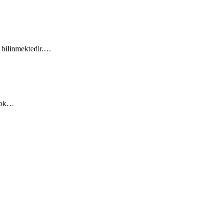
ni bilinmektedir.…
rçok…