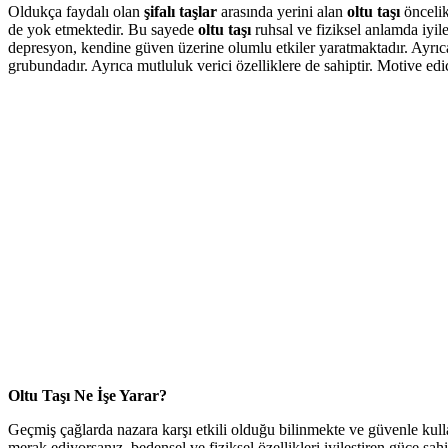
Oldukça faydalı olan
şifalı taşlar
arasında yerini alan
oltu taşı
öncelik
de yok etmektedir. Bu sayede
oltu taşı
ruhsal ve fiziksel anlamda iyile
depresyon, kendine güven üzerine olumlu etkiler yaratmaktadır. Ayrı
grubundadır. Ayrıca mutluluk verici özelliklere de sahiptir. Motive ed
Oltu Taşı Ne İşe Yarar?
Geçmiş çağlarda nazara karşı etkili olduğu bilinmekte ve güvenle k
merak ediyorsanız, bedensel ve fiziksel özellikleri iyileştiren güce sahi