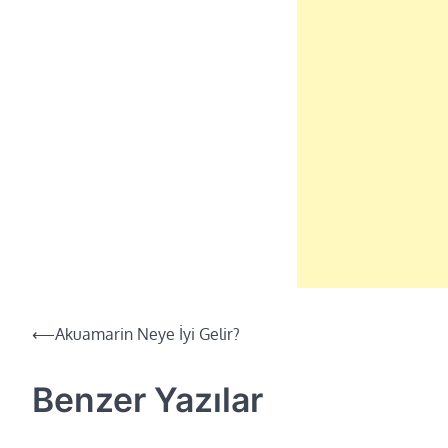
⟵
Akuamarin Neye İyi Gelir?
Yazı
dolaşımı
Benzer Yazılar