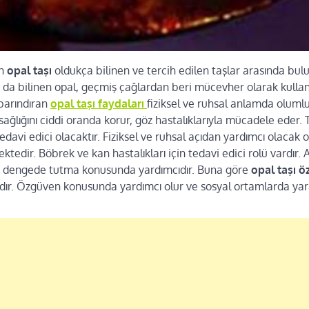
en
opal taşı
oldukça bilinen ve tercih edilen taşlar arasında bul
 da bilinen opal, geçmiş çağlardan beri mücevher olarak kullan
 barındıran
opal taşı faydaları
fiziksel ve ruhsal anlamda olumlu
ağlığını ciddi oranda korur, göz hastalıklarıyla mücadele eder. T
edavi edici olacaktır. Fiziksel ve ruhsal açıdan yardımcı olacak 
rmektedir. Böbrek ve kan hastalıkları için tedavi edici rolü vardır. 
ü dengede tutma konusunda yardımcıdır. Buna göre
opal taşı öz
ır. Özgüven konusunda yardımcı olur ve sosyal ortamlarda yaratı