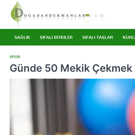
Skip
to
content
Şifalı bitkile
Doğad
SAĞLIK
ŞIFALI BITKILER
ŞIFALI TAŞLAR
KÜRL
SPOR
Günde 50 Mekik Çekmek Ka