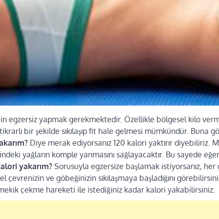
için egzersiz yapmak gerekmektedir. Özellikle bölgesel kilo ver
stikrarlı bir şekilde sıkılaşıp fit hale gelmesi mümkündür. Buna g
yakarım?
Diye merak ediyorsanız 120 kalori yaktırır diyebiliriz
sindeki yağların komple yanmasını sağlayacaktır. Bu sayede eğe
alori yakarım?
Sorusuyla egzersize başlamak istiyorsanız, he
l çevrenizin ve göbeğinizin sıkılaşmaya başladığını görebilirsiniz
mekik çekme hareketi ile istediğiniz kadar kalori yakabilirsiniz.