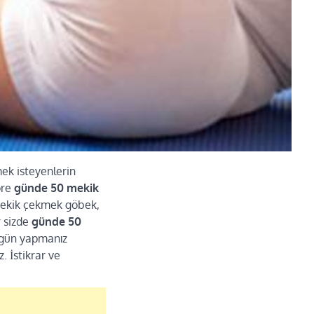
mek isteyenlerin
öre
günde 50 mekik
. Mekik çekmek göbek,
r sizde
günde 50
r gün yapmanız
. İstikrar ve