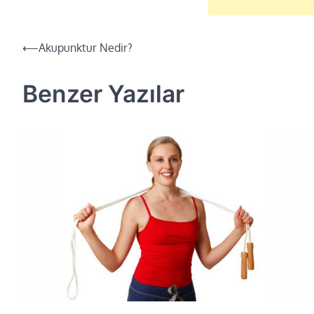
Yazı
⟵
Akupunktur Nedir?
dolaşımı
Benzer Yazılar