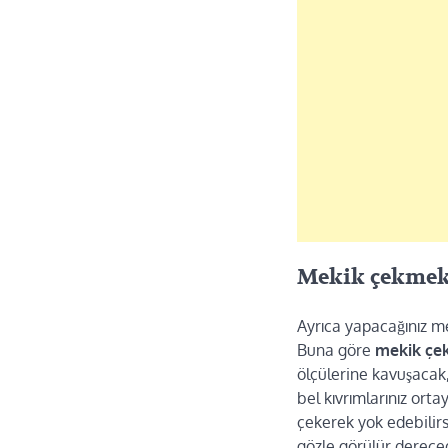
Mekik çekmek 
Ayrıca yapacağınız me
Buna göre
mekik çek
ölçülerine kavuşacak,
bel kıvrımlarınız orta
çekerek yok edebilirs
gözle görülür dereced