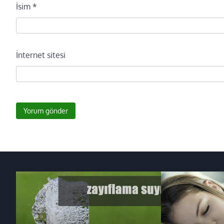
İsim
*
İnternet sitesi