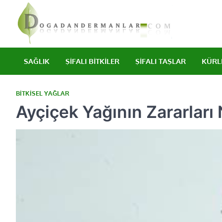
Skip
to
content
Doğad
Şifalı bitkile
SAĞLIK
ŞIFALI BITKILER
ŞIFALI TAŞLAR
KÜRL
BITKISEL YAĞLAR
Ayçiçek Yağının Zararları 