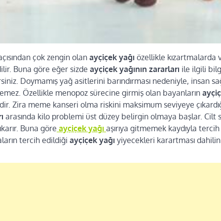
 açısından çok zengin olan
ayçiçek yağı
özellikle kızartmalarda
ilir. Buna göre eğer sizde
ayçiçek yağının zararları
ile ilgili bi
irsiniz. Doymamış yağ asitlerini barındırması nedeniyle, insan sa
nemez. Özellikle menopoz sürecine girmiş olan bayanların
ayçiç
r. Zira meme kanseri olma riskini maksimum seviyeye çıkardığı 
rı
arasında kilo problemi üst düzey belirgin olmaya başlar. Cilt 
ıkarır. Buna göre
ayçiçek yağı
aşırıya gitmemek kaydıyla tercih e
ların tercih edildiği
ayçiçek yağı
yiyecekleri karartması dahilin