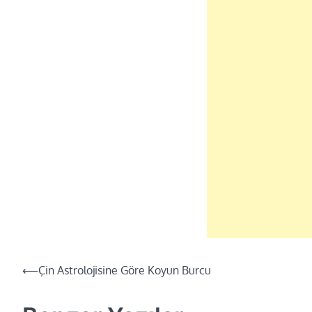
Yazı
⟵
Çin Astrolojisine Göre Koyun Burcu
dolaşımı