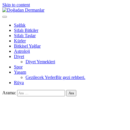
Skip to content
Doğadan Dermanlar
Şifalı bitkiler ve doğal taşlar ile sağlıklı yaşam.
Sağlık
Şifalı Bitkiler
Şifalı Taşlar
Kürler
Bitkisel Yağlar
Astroloji
Diyet
Diyet Yemekleri
Spor
Yaşam
Gezilecek Yerler
Bir gezi rehberi.
Rüya
Arama: