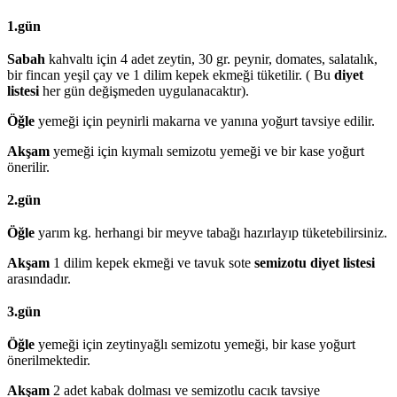
1.gün
Sabah
kahvaltı için 4 adet zeytin, 30 gr. peynir, domates, salatalık,
bir fincan yeşil çay ve 1 dilim kepek ekmeği tüketilir. ( Bu
diyet
listesi
her gün değişmeden uygulanacaktır).
Öğle
yemeği için peynirli makarna ve yanına yoğurt tavsiye edilir.
Akşam
yemeği için kıymalı semizotu yemeği ve bir kase yoğurt
önerilir.
2.gün
Öğle
yarım kg. herhangi bir meyve tabağı hazırlayıp tüketebilirsiniz.
Akşam
1 dilim kepek ekmeği ve tavuk sote
semizotu diyet listesi
arasındadır.
3.gün
Öğle
yemeği için zeytinyağlı semizotu yemeği, bir kase yoğurt
önerilmektedir.
Akşam
2 adet kabak dolması ve semizotlu cacık tavsiye