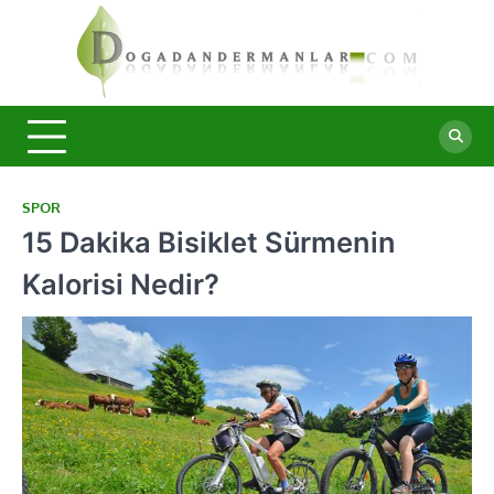
Skip
to
content
Doğa
Şifalı
bitkiler ve
Derma
doğal
taşlar ile
sağlıklı
yaşam.
SPOR
15 Dakika Bisiklet Sürmenin
Kalorisi Nedir?