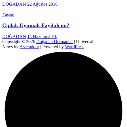
DOĞADAN
22 Ağustos 2016
Yaşam
Çıplak Uyumak Faydalı mı?
DOĞADAN
14 Haziran 2016
Copyright © 2026
Doğadan Dermanlar
| Universal
News by
Ascendoor
| Powered by
WordPress
.