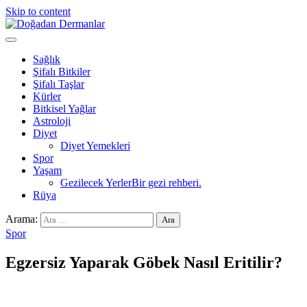
Skip to content
Doğadan Dermanlar
Şifalı bitkiler ve doğal taşlar ile sağlıklı yaşam.
Sağlık
Şifalı Bitkiler
Şifalı Taşlar
Kürler
Bitkisel Yağlar
Astroloji
Diyet
Diyet Yemekleri
Spor
Yaşam
Gezilecek Yerler
Bir gezi rehberi.
Rüya
Arama:
Spor
Egzersiz Yaparak Göbek Nasıl Eritilir?