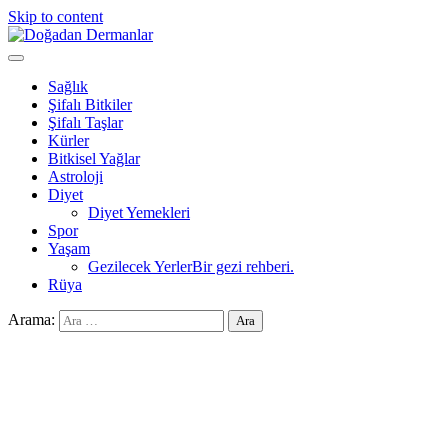
Skip to content
Doğadan Dermanlar
Şifalı bitkiler ve doğal taşlar ile sağlıklı yaşam.
Sağlık
Şifalı Bitkiler
Şifalı Taşlar
Kürler
Bitkisel Yağlar
Astroloji
Diyet
Diyet Yemekleri
Spor
Yaşam
Gezilecek Yerler
Bir gezi rehberi.
Rüya
Arama: