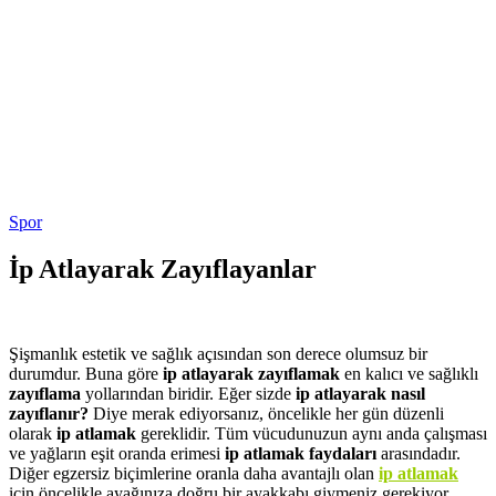
Spor
İp Atlayarak Zayıflayanlar
Şişmanlık estetik ve sağlık açısından son derece olumsuz bir
durumdur. Buna göre
ip atlayarak zayıflamak
en kalıcı ve sağlıklı
zayıflama
yollarından biridir. Eğer sizde
ip atlayarak nasıl
zayıflanır?
Diye merak ediyorsanız, öncelikle her gün düzenli
olarak
ip atlamak
gereklidir. Tüm vücudunuzun aynı anda çalışması
ve yağların eşit oranda erimesi
ip atlamak faydaları
arasındadır.
Diğer egzersiz biçimlerine oranla daha avantajlı olan
ip atlamak
için öncelikle ayağınıza doğru bir ayakkabı giymeniz gerekiyor.