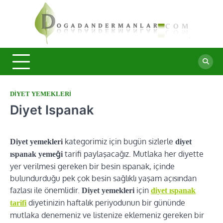
Skip
to
Doğa
content
Şifalı
bitkiler ve
Derma
doğal
taşlar ile
sağlıklı
yaşam.
DIYET YEMEKLERI
Diyet Ispanak
kategorimiz için bugün sizlerle
Diyet yemekleri
diyet
tarifi paylaşacağız. Mutlaka her diyette
ıspanak yemeği
yer verilmesi gereken bir besin ıspanak, içinde
bulundurduğu pek çok besin sağlıklı yaşam açısından
fazlası ile önemlidir.
için
Diyet yemekleri
diyet ıspanak
diyetinizin haftalık periyodunun bir gününde
tarifi
mutlaka denemeniz ve listenize eklemeniz gereken bir