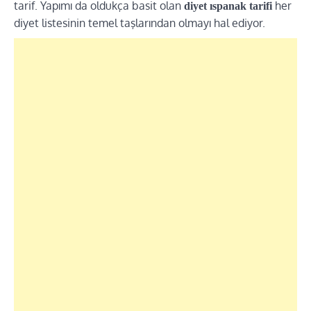
tarif. Yapımı da oldukça basit olan
her
diyet ıspanak tarifi
diyet listesinin temel taşlarından olmayı hal ediyor.