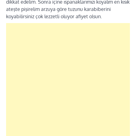
dikkat edelim. Sonra içine ıspanaklarımızı koyalım en kısık
ateşte pişirelim arzuya göre tuzunu karabiberini
koyabilirsiniz çok lezzetli oluyor afiyet olsun.