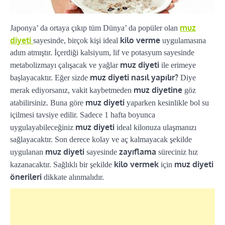
muz
Japonya’ da ortaya çıkıp tüm Dünya’ da popüler olan
diyeti
kilo verme
sayesinde, birçok kişi ideal
uygulamasına
adım atmıştır. İçerdiği kalsiyum, lif ve potasyum sayesinde
muz diyeti
metabolizmayı çalışacak ve yağlar
ile erimeye
muz diyeti nasıl yapılır?
başlayacaktır. Eğer sizde
Diye
muz diyetine
merak ediyorsanız, vakit kaybetmeden
göz
muz diyeti
atabilirsiniz. Buna göre
yaparken kesinlikle bol su
içilmesi tavsiye edilir. Sadece 1 hafta boyunca
muz diyeti
uygulayabileceğiniz
ideal kilonuza ulaşmanızı
sağlayacaktır. Son derece kolay ve aç kalmayacak şekilde
muz diyeti
zayıflama
uygulanan
sayesinde
süreciniz hız
kilo vermek
muz diyeti
kazanacaktır. Sağlıklı bir şekilde
için
önerileri
dikkate alınmalıdır.