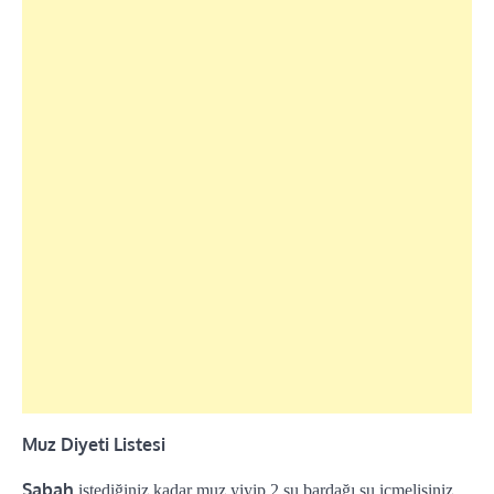
Muz Diyeti Listesi
Sabah
istediğiniz kadar muz yiyip 2 su bardağı su içmelisiniz.